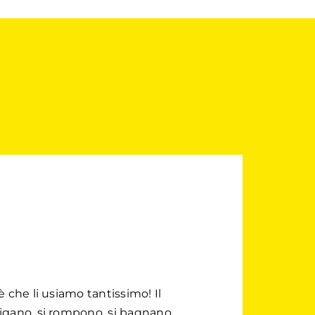
 è che li usiamo tantissimo! Il
 rigano, si rompono, si bagnano…