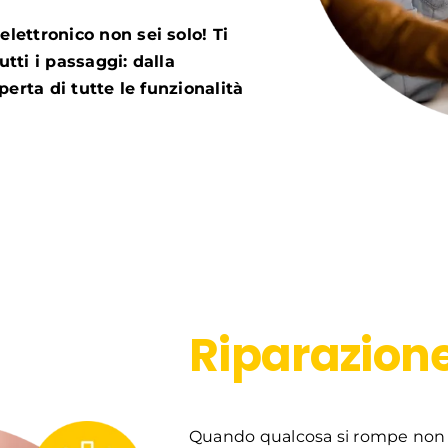
lettronico non sei solo! Ti
tti i passaggi: dalla
perta di tutte le funzionalità
Riparazion
Quando qualcosa si rompe non è 