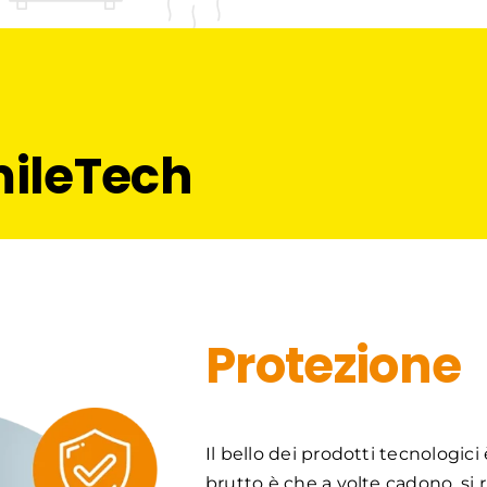
SmileTech
Protezione
Il bello dei prodotti tecnologici
brutto è che a volte cadono, si